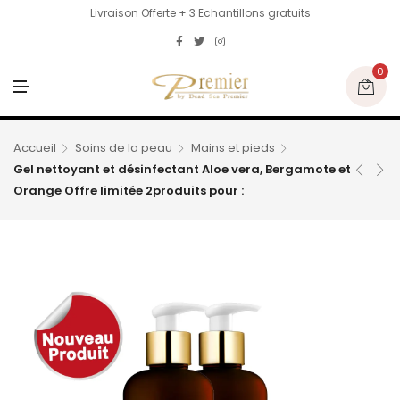
Livraison Offerte + 3 Echantillons gratuits
0
M
E
N
U
Accueil
Soins de la peau
Mains et pieds
Gel nettoyant et désinfectant Aloe vera, Bergamote et
Orange Offre limitée 2produits pour :