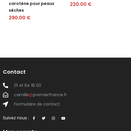
carotène pour peaux
220.00
€
sèches
290.00
€
Contact
01 41 94 18 00
camille
@
premierfrance.fr
Formulaire de contact
Suivez nous :