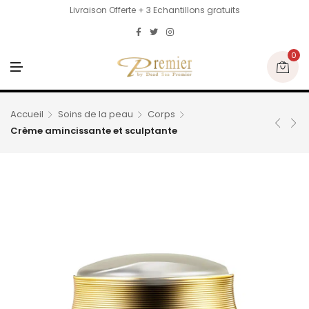
Livraison Offerte + 3 Echantillons gratuits
0
M
E
N
U
Accueil
Soins de la peau
Corps
Crème amincissante et sculptante