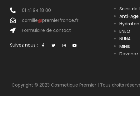
Soins de 
01 41 94 18 00
Anti-Age
camille
@
premierfrance.fr
Hydratan
Formulaire de contact
ENEO
NUNA
Suivez nous :
MINIs
Devenez 
Copyright © 2023 Cosmetique Premier | Tous droits réserv