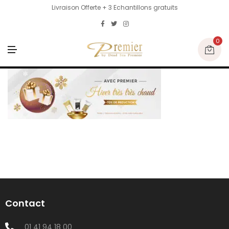
Livraison Offerte + 3 Echantillons gratuits
0
M
E
N
U
Contact
01 41 94 18 00