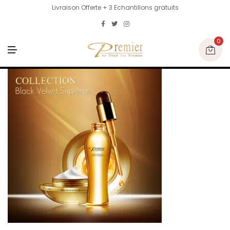
Livraison Offerte + 3 Echantillons gratuits
0
M
E
N
U