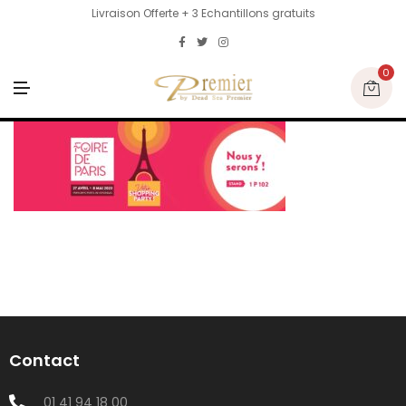
Livraison Offerte + 3 Echantillons gratuits
0
M
E
N
U
Contact
01 41 94 18 00