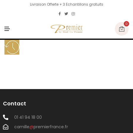
Livraison Offerte + 3 Echantillons gratuits
0
M
E
N
U
Contact
01 41 94 18 00
camille
@
premierfrance.fr