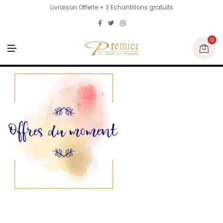
Livraison Offerte + 3 Echantillons gratuits
0
M
E
N
U