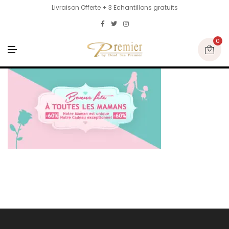
Livraison Offerte + 3 Echantillons gratuits
0
M
E
N
U